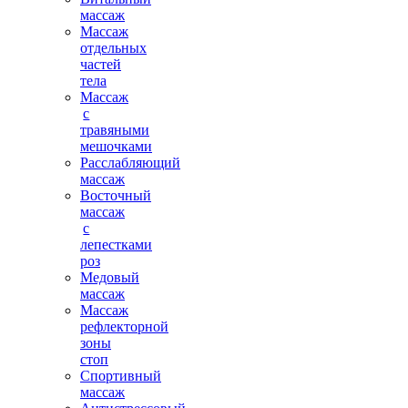
массаж
Массаж
отдельных
частей
тела
Массаж
с
травяными
мешочками
Расслабляющий
массаж
Восточный
массаж
с
лепестками
роз
Медовый
массаж
Массаж
рефлекторной
зоны
стоп
Спортивный
массаж