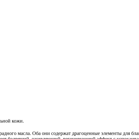
льной кожи.
градного масла. Оба они содержат драгоценные элементы для бла
имеет бодрящий, оживляющий, регенирующий эффект с успокаив