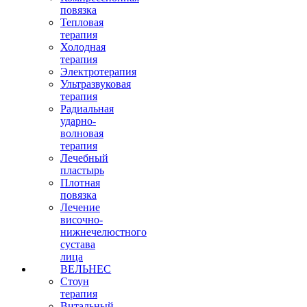
повязка
Тепловая
терапия
Холодная
терапия
Электротерапия
Ультразвуковая
терапия
Радиальная
ударно-
волновая
терапия
Лечебный
пластырь
Плотная
повязка
Лечение
височно-
нижнечелюстного
сустава
лица
ВЕЛЬНЕС
Стоун
терапия
Витальный