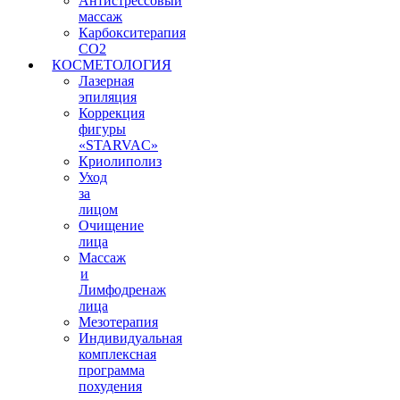
Антистрессовый
массаж
Карбокситерапия
СО2
КОСМЕТОЛОГИЯ
Лазерная
эпиляция
Коррекция
фигуры
«STARVAС»
Криолиполиз
Уход
за
лицом
Очищение
лица
Массаж
и
Лимфодренаж
лица
Мезотерапия
Индивидуальная
комплексная
программа
похудения