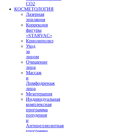
СО2
КОСМЕТОЛОГИЯ
Лазерная
эпиляция
Коррекция
фигуры
«STARVAС»
Криолиполиз
Уход
за
лицом
Очищение
лица
Массаж
и
Лимфодренаж
лица
Мезотерапия
Индивидуальная
комплексная
программа
похудения
и
Антицеллюлитная
программа