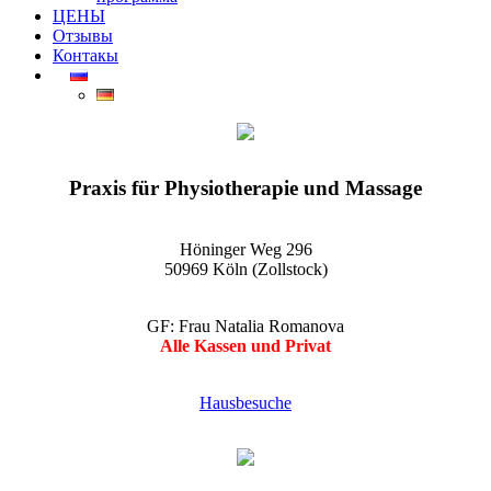
ЦЕНЫ
Отзывы
Контакы
EGO-Praxis für Physiotherapie und Massage Köln-Zollstock
Wellnessmassagen, Kosmetikanwendungen und vieles mehr
Praxis für Physiotherapie und Massage
Höninger Weg 296
50969 Köln (Zollstock)
GF: Frau Natalia Romanova
Alle Kassen und Privat
Hausbesuche