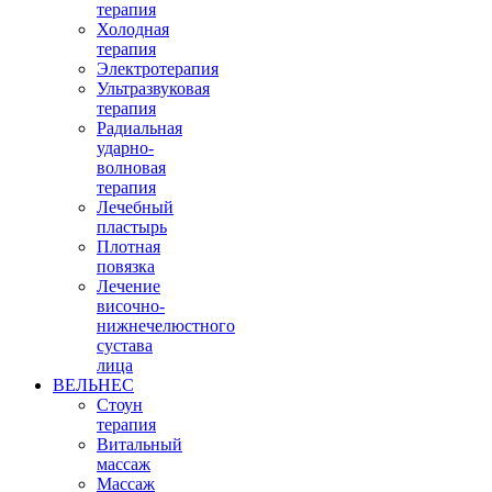
терапия
Холодная
терапия
Электротерапия
Ультразвуковая
терапия
Радиальная
ударно-
волновая
терапия
Лечебный
пластырь
Плотная
повязка
Лечение
височно-
нижнечелюстного
сустава
лица
ВЕЛЬНЕС
Стоун
терапия
Витальный
массаж
Массаж