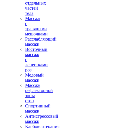
отдельных
частей
тела
Массаж
с
травяными
мешочками
Расслабляющий
массаж
Восточный
массаж
с
лепестками
роз
Медовый
массаж
Массаж
рефлекторной
зоны
стоп
Спортивный
массаж
Антистрессовый
массаж
Карбокситерапия