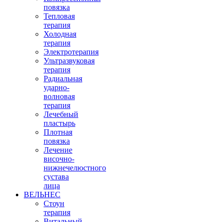
повязка
Тепловая
терапия
Холодная
терапия
Электротерапия
Ультразвуковая
терапия
Радиальная
ударно-
волновая
терапия
Лечебный
пластырь
Плотная
повязка
Лечение
височно-
нижнечелюстного
сустава
лица
ВЕЛЬНЕС
Стоун
терапия
Витальный