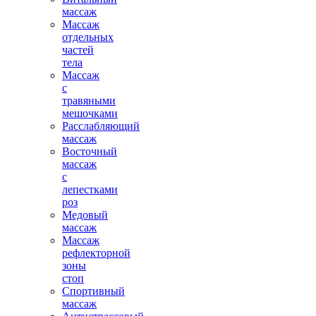
массаж
Массаж
отдельных
частей
тела
Массаж
с
травяными
мешочками
Расслабляющий
массаж
Восточный
массаж
с
лепестками
роз
Медовый
массаж
Массаж
рефлекторной
зоны
стоп
Спортивный
массаж