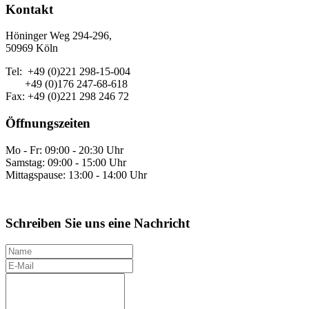
Kontakt
Höninger Weg 294-296,
50969 Köln
Tel: +49 (0)221 298-15-004
+49 (0)176 247-68-618
Fax: +49 (0)221 298 246 72
Öffnungszeiten
Mo - Fr: 09:00 - 20:30 Uhr
Samstag: 09:00 - 15:00 Uhr
Mittagspause: 13:00 - 14:00 Uhr
Schreiben Sie uns eine Nachricht
N
a
E
m
-
I
e
M
h
a
r