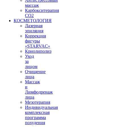
Антистрессовый
массаж
Карбокситерапия
СО2
КОСМЕТОЛОГИЯ
Лазерная
эпиляция
Коррекция
фигуры
«STARVAС»
Криолиполиз
Уход
за
лицом
Очищение
лица
Массаж
и
Лимфодренаж
лица
Мезотерапия
Индивидуальная
комплексная
программа
похудения