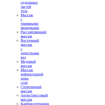
отдельных
частей
тела
Массаж
с
травяными
мешочками
Расслабляющий
массаж
Восточный
массаж
с
лепестками
роз
Медовый
массаж
Массаж
рефлекторной
зоны
стоп
Спортивный
массаж
Антистрессовый
массаж
Карбокситерапия