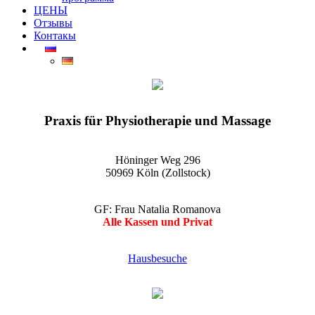
ЦЕНЫ
Отзывы
Контакы
EGO-Praxis für Physiotherapie und Massage Köln-Zollstock
Wellnessmassagen, Kosmetikanwendungen und vieles mehr
Praxis für Physiotherapie und Massage
Höninger Weg 296
50969 Köln (Zollstock)
GF: Frau Natalia Romanova
Alle Kassen und Privat
Hausbesuche