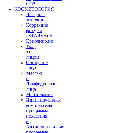
СО2
КОСМЕТОЛОГИЯ
Лазерная
эпиляция
Коррекция
фигуры
«STARVAС»
Криолиполиз
Уход
за
лицом
Очищение
лица
Массаж
и
Лимфодренаж
лица
Мезотерапия
Индивидуальная
комплексная
программа
похудения
и
Антицеллюлитная
программа