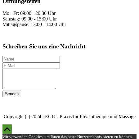
Öffnungszeiten
Mo - Fr: 09:00 - 20:30 Uhr
Samstag: 09:00 - 15:00 Uhr
Mittagspause: 13:00 - 14:00 Uhr
Schreiben Sie uns eine Nachricht
N
a
E
m
-
I
e
M
h
a
r
i
e
l
N
a
c
h
r
Copyright (c) 2024 : EGO - Praxis für Physiotherapie und Massage
i
Scroll
c
h
Up
Wir verwenden Cookies, um Ihnen das beste Nutzererlebnis bieten zu können.
t