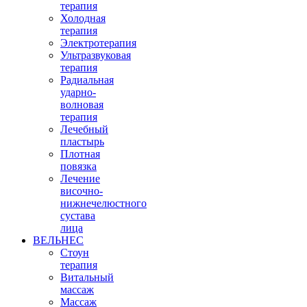
терапия
Холодная
терапия
Электротерапия
Ультразвуковая
терапия
Радиальная
ударно-
волновая
терапия
Лечебный
пластырь
Плотная
повязка
Лечение
височно-
нижнечелюстного
сустава
лица
ВЕЛЬНЕС
Стоун
терапия
Витальный
массаж
Массаж