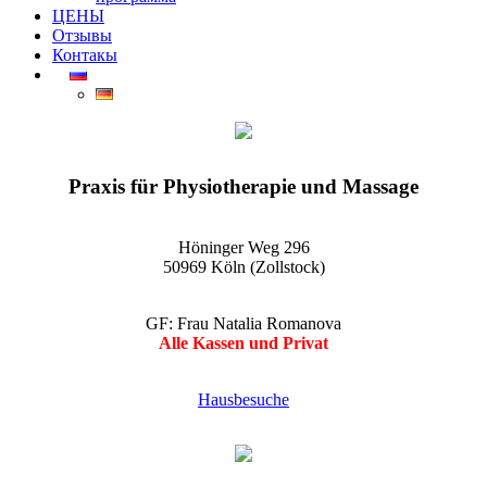
ЦЕНЫ
Отзывы
Контакы
EGO-Praxis für Physiotherapie und Massage Köln-Zollstock
Wellnessmassagen, Kosmetikanwendungen und vieles mehr
Praxis für Physiotherapie und Massage
Höninger Weg 296
50969 Köln (Zollstock)
GF: Frau Natalia Romanova
Alle Kassen und Privat
Hausbesuche