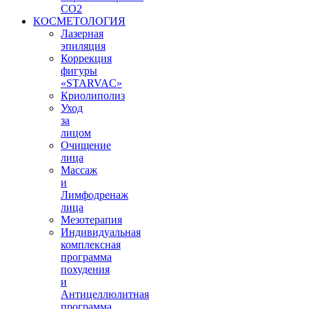
СО2
КОСМЕТОЛОГИЯ
Лазерная
эпиляция
Коррекция
фигуры
«STARVAС»
Криолиполиз
Уход
за
лицом
Очищение
лица
Массаж
и
Лимфодренаж
лица
Мезотерапия
Индивидуальная
комплексная
программа
похудения
и
Антицеллюлитная
программа