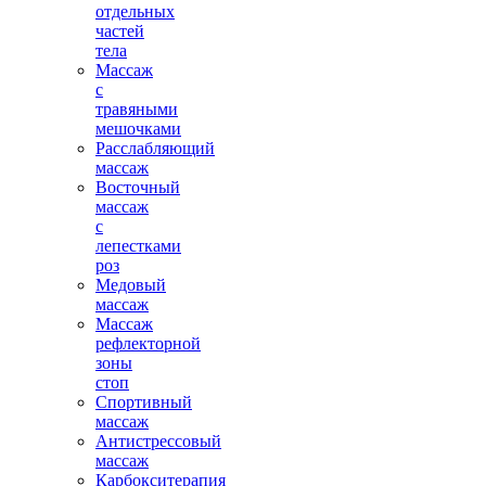
отдельных
частей
тела
Массаж
с
травяными
мешочками
Расслабляющий
массаж
Восточный
массаж
с
лепестками
роз
Медовый
массаж
Массаж
рефлекторной
зоны
стоп
Спортивный
массаж
Антистрессовый
массаж
Карбокситерапия