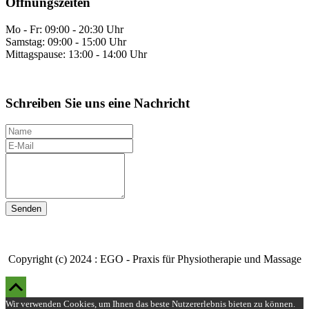
Öffnungszeiten
Mo - Fr: 09:00 - 20:30 Uhr
Samstag: 09:00 - 15:00 Uhr
Mittagspause: 13:00 - 14:00 Uhr
Schreiben Sie uns eine Nachricht
N
a
E
m
-
I
e
M
h
a
r
i
e
l
N
a
c
h
r
Copyright (c) 2024 : EGO - Praxis für Physiotherapie und Massage
i
Scroll
c
h
Up
Wir verwenden Cookies, um Ihnen das beste Nutzererlebnis bieten zu können.
t