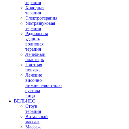
терапия
Холодная
терапия
Электротерапия
Ультразвуковая
терапия
Радиальная
ударно-
волновая
терапия
Лечебный
пластырь
Плотная
повязка
Лечение
височно-
нижнечелюстного
сустава
лица
ВЕЛЬНЕС
Стоун
терапия
Витальный
массаж
Массаж