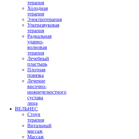
терапия
Холодная
терапия
Электротерапия
Ультразвуковая
терапия
Радиальная
ударно-
волновая
терапия
Лечебный
пластырь
Плотная
повязка
Лечение
височно-
нижнечелюстного
сустава
лица
ВЕЛЬНЕС
Стоун
терапия
Витальный
массаж
Массаж