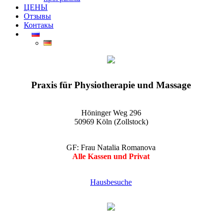
ЦЕНЫ
Отзывы
Контакы
EGO-Praxis für Physiotherapie und Massage Köln-Zollstock
Wellnessmassagen, Kosmetikanwendungen und vieles mehr
Praxis für Physiotherapie und Massage
Höninger Weg 296
50969 Köln (Zollstock)
GF: Frau Natalia Romanova
Alle Kassen und Privat
Hausbesuche