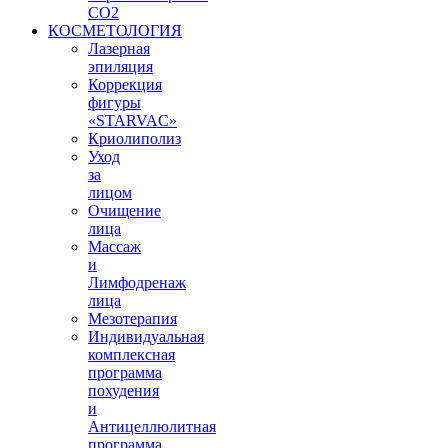
СО2
КОСМЕТОЛОГИЯ
Лазерная
эпиляция
Коррекция
фигуры
«STARVAС»
Криолиполиз
Уход
за
лицом
Очищение
лица
Массаж
и
Лимфодренаж
лица
Мезотерапия
Индивидуальная
комплексная
программа
похудения
и
Антицеллюлитная
программа