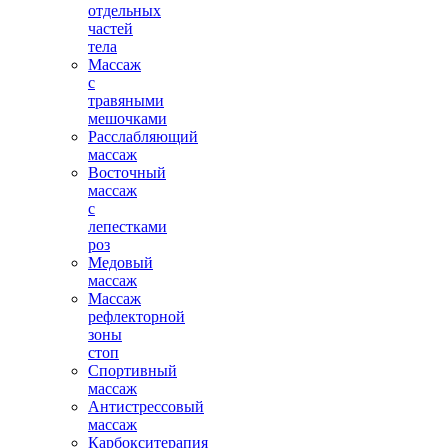
отдельных
частей
тела
Массаж
с
травяными
мешочками
Расслабляющий
массаж
Восточный
массаж
с
лепестками
роз
Медовый
массаж
Массаж
рефлекторной
зоны
стоп
Спортивный
массаж
Антистрессовый
массаж
Карбокситерапия