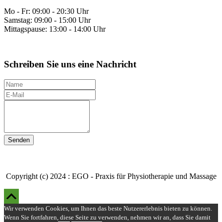
Mo - Fr: 09:00 - 20:30 Uhr
Samstag: 09:00 - 15:00 Uhr
Mittagspause: 13:00 - 14:00 Uhr
Schreiben Sie uns eine Nachricht
N
a
E
m
-
I
e
M
h
a
r
i
e
l
N
a
c
h
r
Copyright (c) 2024 : EGO - Praxis für Physiotherapie und Massage
i
Scroll
c
h
Up
Wir verwenden Cookies, um Ihnen das beste Nutzererlebnis bieten zu können.
t
Wenn Sie fortfahren, diese Seite zu verwenden, nehmen wir an, dass Sie damit