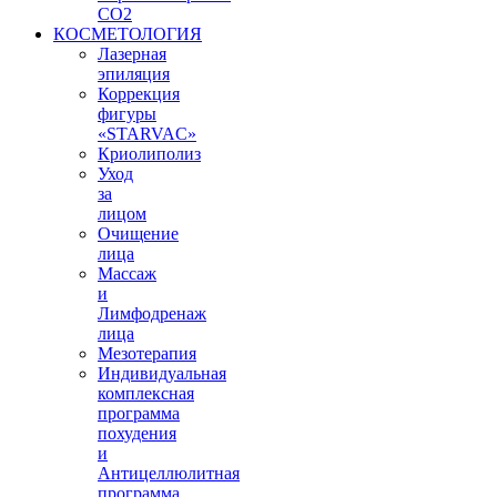
СО2
КОСМЕТОЛОГИЯ
Лазерная
эпиляция
Коррекция
фигуры
«STARVAС»
Криолиполиз
Уход
за
лицом
Очищение
лица
Массаж
и
Лимфодренаж
лица
Мезотерапия
Индивидуальная
комплексная
программа
похудения
и
Антицеллюлитная
программа