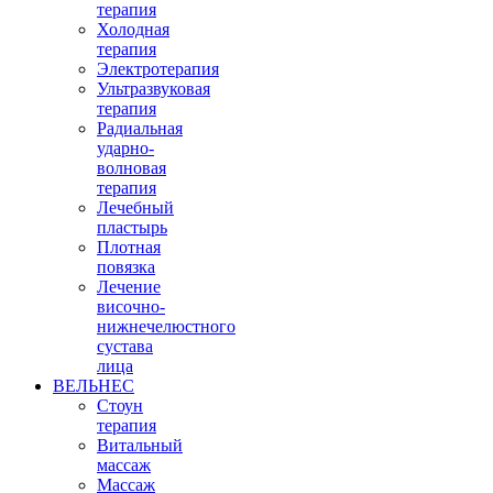
терапия
Холодная
терапия
Электротерапия
Ультразвуковая
терапия
Радиальная
ударно-
волновая
терапия
Лечебный
пластырь
Плотная
повязка
Лечение
височно-
нижнечелюстного
сустава
лица
ВЕЛЬНЕС
Стоун
терапия
Витальный
массаж
Массаж