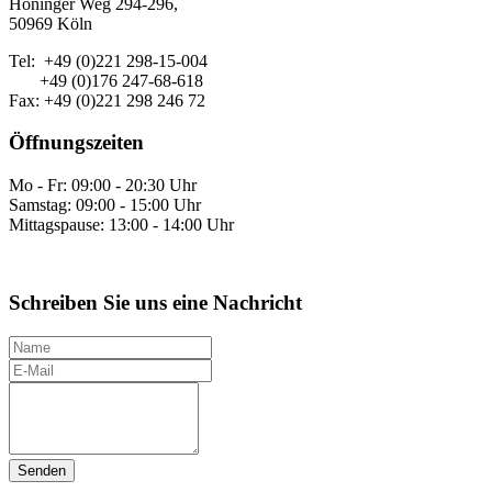
Höninger Weg 294-296,
50969 Köln
Tel: +49 (0)221 298-15-004
+49 (0)176 247-68-618
Fax: +49 (0)221 298 246 72
Öffnungszeiten
Mo - Fr: 09:00 - 20:30 Uhr
Samstag: 09:00 - 15:00 Uhr
Mittagspause: 13:00 - 14:00 Uhr
Schreiben Sie uns eine Nachricht
N
a
E
m
-
I
e
M
h
a
r
i
e
l
N
a