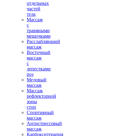
отдельных
частей
тела
Массаж
с
травяными
мешочками
Расслабляющий
массаж
Восточный
массаж
с
лепестками
роз
Медовый
массаж
Массаж
рефлекторной
зоны
стоп
Спортивный
массаж
Антистрессовый
массаж
Карбокситерапия