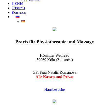
ЦЕНЫ
Отзывы
Контакы
EGO-Praxis für Physiotherapie und Massage Köln-Zollstock
Wellnessmassagen, Kosmetikanwendungen und vieles mehr
Praxis für Physiotherapie und Massage
Höninger Weg 296
50969 Köln (Zollstock)
GF: Frau Natalia Romanova
Alle Kassen und Privat
Hausbesuche