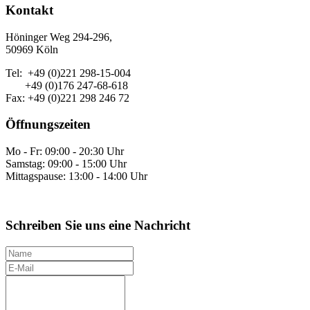
Kontakt
Höninger Weg 294-296,
50969 Köln
Tel: +49 (0)221 298-15-004
+49 (0)176 247-68-618
Fax: +49 (0)221 298 246 72
Öffnungszeiten
Mo - Fr: 09:00 - 20:30 Uhr
Samstag: 09:00 - 15:00 Uhr
Mittagspause: 13:00 - 14:00 Uhr
Schreiben Sie uns eine Nachricht
N
a
E
m
-
I
e
M
h
a
r