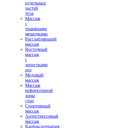
отдельных
частей
тела
Массаж
с
травяными
мешочками
Расслабляющий
массаж
Восточный
массаж
с
лепестками
роз
Медовый
массаж
Массаж
рефлекторной
зоны
стоп
Спортивный
массаж
Антистрессовый
массаж
Карбокситерапия