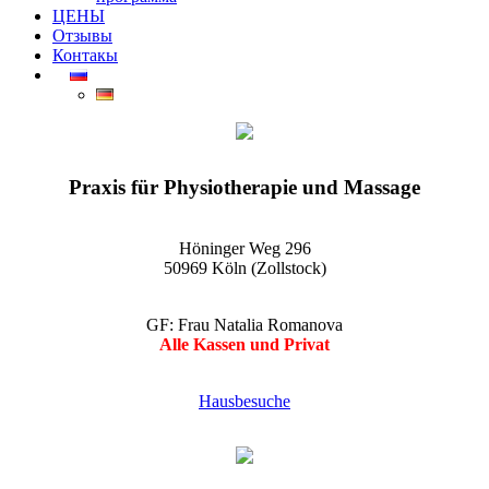
ЦЕНЫ
Отзывы
Контакы
EGO-Praxis für Physiotherapie und Massage Köln-Zollstock
Wellnessmassagen, Kosmetikanwendungen und vieles mehr
Praxis für Physiotherapie und Massage
Höninger Weg 296
50969 Köln (Zollstock)
GF: Frau Natalia Romanova
Alle Kassen und Privat
Hausbesuche