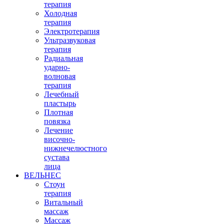
терапия
Холодная
терапия
Электротерапия
Ультразвуковая
терапия
Радиальная
ударно-
волновая
терапия
Лечебный
пластырь
Плотная
повязка
Лечение
височно-
нижнечелюстного
сустава
лица
ВЕЛЬНЕС
Стоун
терапия
Витальный
массаж
Массаж