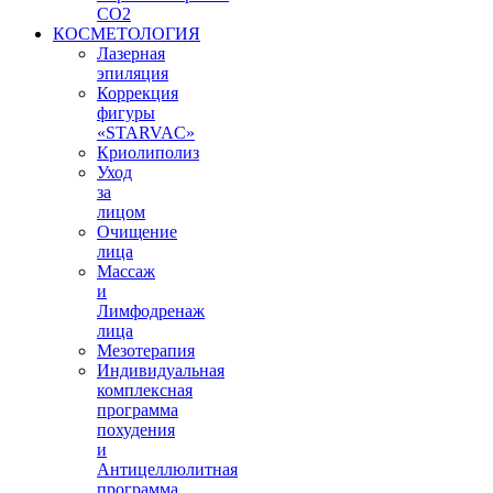
СО2
КОСМЕТОЛОГИЯ
Лазерная
эпиляция
Коррекция
фигуры
«STARVAС»
Криолиполиз
Уход
за
лицом
Очищение
лица
Массаж
и
Лимфодренаж
лица
Мезотерапия
Индивидуальная
комплексная
программа
похудения
и
Антицеллюлитная
программа