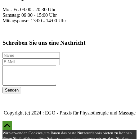
Mo - Fr: 09:00 - 20:30 Uhr
Samstag: 09:00 - 15:00 Uhr
Mittagspause: 13:00 - 14:00 Uhr
Schreiben Sie uns eine Nachricht
N
a
E
m
-
I
e
M
h
a
r
i
e
l
N
a
c
h
r
Copyright (c) 2024 : EGO - Praxis für Physiotherapie und Massage
i
Scroll
c
h
Up
Wir verwenden Cookies, um Ihnen das beste Nutzererlebnis bieten zu können.
t
Wenn Sie fortfahren, diese Seite zu verwenden, nehmen wir an, dass Sie damit