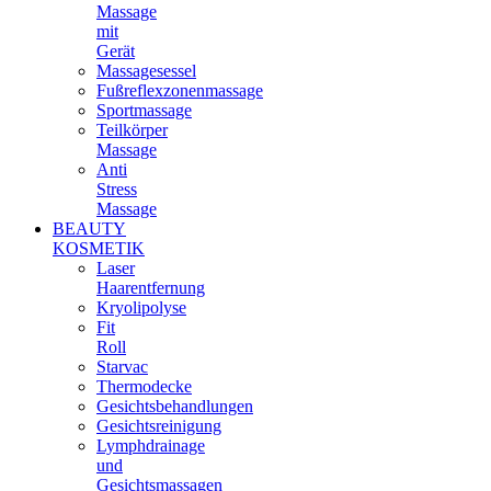
Massage
mit
Gerät
Massagesessel
Fußreflexzonenmassage
Sportmassage
Teilkörper
Massage
Anti
Stress
Massage
BEAUTY
KOSMETIK
Laser
Haarentfernung
Kryolipolyse
Fit
Roll
Starvac
Thermodecke
Gesichtsbehandlungen
Gesichtsreinigung
Lymphdrainage
und
Gesichtsmassagen