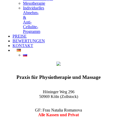
Mesotherapie
Individuelles
Abnehm-
&
Anti-
Cellulite-
Programm
PREISE
BEWERTUNGEN
KONTAKT
EGO-Praxis für Physiotherapie und Massage Köln-Zollstock
Wellnessmassagen, Kosmetikanwendungen und vieles mehr
Praxis für Physiotherapie und Massage
Höninger Weg 296
50969 Köln (Zollstock)
GF: Frau Natalia Romanova
Alle Kassen und Privat