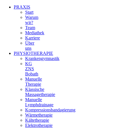
PRAXIS
Start
Warum
wir?
Team
Mediathek
Karriere
Über
uns
PHYSIOTHERAPIE
Krankengymnastik
KG
ZNS
Bobath
Manuelle
Therapie
Klassische
Massagetherapie
Manuelle
Lymphdrainage
Kompressionsbandagierung
Wärmetherapie
Kältetherapie
Elektrotherapie