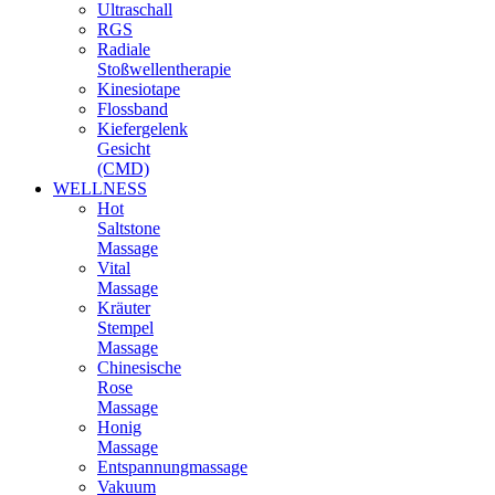
Ultraschall
RGS
Radiale
Stoßwellentherapie
Kinesiotape
Flossband
Kiefergelenk
Gesicht
(CMD)
WELLNESS
Hot
Saltstone
Massage
Vital
Massage
Kräuter
Stempel
Massage
Chinesische
Rose
Massage
Honig
Massage
Entspannungmassage
Vakuum