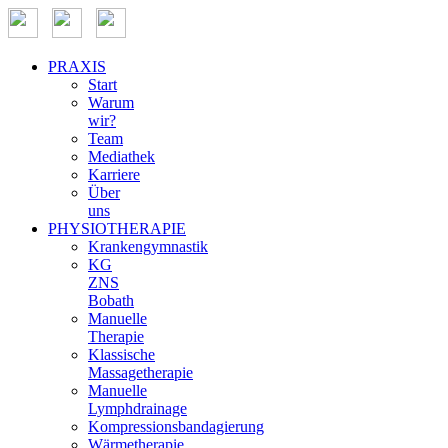
PRAXIS
Start
Warum
wir?
Team
Mediathek
Karriere
Über
uns
PHYSIOTHERAPIE
Krankengymnastik
KG
ZNS
Bobath
Manuelle
Therapie
Klassische
Massagetherapie
Manuelle
Lymphdrainage
Kompressionsbandagierung
Wärmetherapie