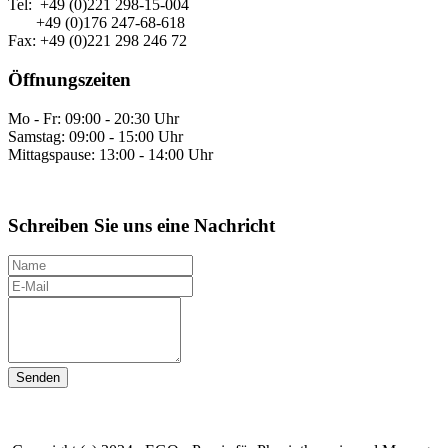
Tel: +49 (0)221 298-15-004
+49 (0)176 247-68-618
Fax: +49 (0)221 298 246 72
Öffnungszeiten
Mo - Fr: 09:00 - 20:30 Uhr
Samstag: 09:00 - 15:00 Uhr
Mittagspause: 13:00 - 14:00 Uhr
Schreiben Sie uns eine Nachricht
N
a
E
m
-
I
e
M
h
a
r
i
e
l
N
a
c
h