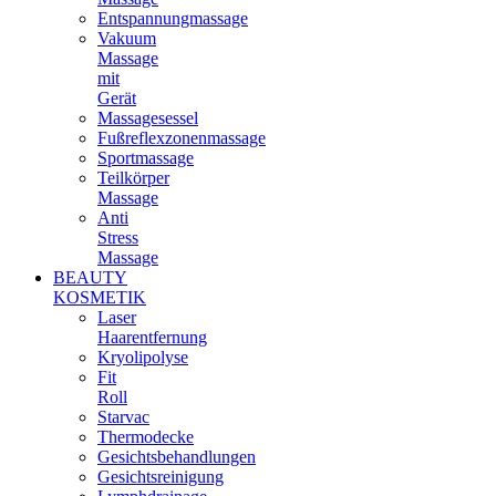
Entspannungmassage
Vakuum
Massage
mit
Gerät
Massagesessel
Fußreflexzonenmassage
Sportmassage
Teilkörper
Massage
Anti
Stress
Massage
BEAUTY
KOSMETIK
Laser
Haarentfernung
Kryolipolyse
Fit
Roll
Starvac
Thermodecke
Gesichtsbehandlungen
Gesichtsreinigung