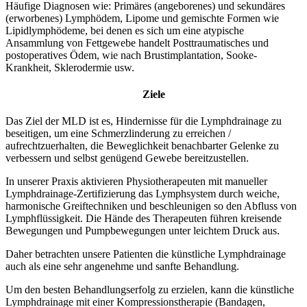
Häufige Diagnosen wie: Primäres (angebore
nes) und sekundäres
(erworbenes) Lymphödem, Lipome und gemischte Formen wie
Lipidlymphödeme, bei denen es sich um eine atypische
Ansammlung von Fettgewebe handelt Posttraumatisches und
postoperatives Ödem, wie nach Brustimplantation, Sooke-
Krankheit, Sklerodermie usw.
Ziele
Das Ziel der MLD ist es, Hindernisse für die Lymphdrainage zu
beseitigen, um eine Schmerzlinderung zu erreichen /
aufrechtzuerhalten, die Beweglichkeit benachbarter Gelenke zu
verbessern und selbst genügend Gewebe bereitzustellen.
In unserer Praxis aktivieren Physiotherapeuten mit manueller
Lymphdrainage-Zertifizierung das Lymphsystem durch weiche,
harmonische Greiftechniken und beschleunigen so den Abfluss von
Lymphflüssigkeit. Die Hände des Therapeuten führen kreisende
Bewegungen und Pumpbewegungen unter leichtem Druck aus.
Daher betrachten unsere Patienten die künstliche Lymphdrainage
auch als eine sehr angenehme und sanfte Behandlung.
Um den besten Behandlungserfolg zu erzielen, kann die künstliche
Lymphdrainage mit einer Kompressionstherapie (Bandagen,