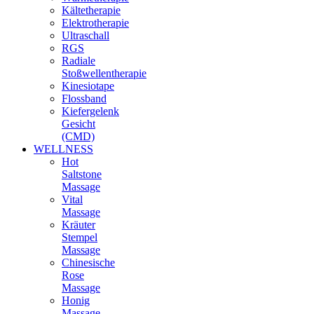
Kältetherapie
Elektrotherapie
Ultraschall
RGS
Radiale
Stoßwellentherapie
Kinesiotape
Flossband
Kiefergelenk
Gesicht
(CMD)
WELLNESS
Hot
Saltstone
Massage
Vital
Massage
Kräuter
Stempel
Massage
Chinesische
Rose
Massage
Honig
Massage