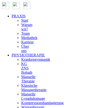
PRAXIS
Start
Warum
wir?
Team
Mediathek
Karriere
Über
uns
PHYSIOTHERAPIE
Krankengymnastik
KG
ZNS
Bobath
Manuelle
Therapie
Klassische
Massagetherapie
Manuelle
Lymphdrainage
Kompressionsbandagierung
Wärmetherapie