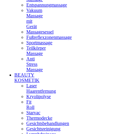
Entspannungmassage
Vakuum
Massage
mit
Gerät
Massagesessel
Fußreflexzonenmassage
Sportmassage
Teilkörper
Massage
Anti
Stress
Massage
BEAUTY
KOSMETIK
Laser
Haarentfernung
Kryolipolyse
Fit
Roll
Starvac
Thermodecke
Gesichtsbehandlungen
Gesichtsreinigung