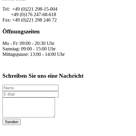
Tel: +49 (0)221 298-15-004
+49 (0)176 247-68-618
Fax: +49 (0)221 298 246 72
Öffnungszeiten
Mo - Fr: 09:00 - 20:30 Uhr
Samstag: 09:00 - 15:00 Uhr
Mittagspause: 13:00 - 14:00 Uhr
Schreiben Sie uns eine Nachricht
N
a
E
m
-
I
e
M
h
a
r
i
e
l
N
a
c