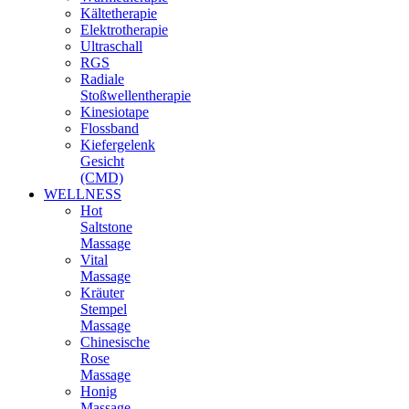
Kältetherapie
Elektrotherapie
Ultraschall
RGS
Radiale
Stoßwellentherapie
Kinesiotape
Flossband
Kiefergelenk
Gesicht
(CMD)
WELLNESS
Hot
Saltstone
Massage
Vital
Massage
Kräuter
Stempel
Massage
Chinesische
Rose
Massage
Honig
Massage