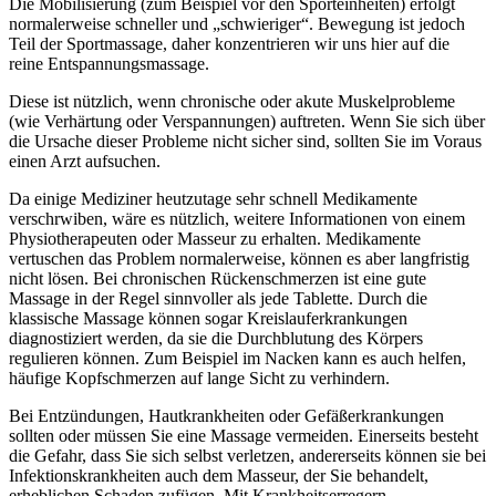
Die Mobilisierung (zum Beispiel vor den Sporteinheiten) erfolgt
normalerweise schneller und „schwieriger“. Bewegung ist jedoch
Teil der Sportmassage, daher konzentrieren wir uns hier auf die
reine Entspannungsmassage.
Diese ist nützlich, wenn chronische oder akute Muskelprobleme
(wie Verhärtung oder Verspannungen) auftreten. Wenn Sie sich über
die Ursache dieser Probleme nicht sicher sind, sollten Sie im Voraus
einen Arzt aufsuchen.
Da einige Mediziner heutzutage sehr schnell Medikamente
verschrwiben, wäre es nützlich, weitere Informationen von einem
Physiotherapeuten oder Masseur zu erhalten. Medikamente
vertuschen das Problem normalerweise, können es aber langfristig
nicht lösen. Bei chronischen Rückenschmerzen ist eine gute
Massage in der Regel sinnvoller als jede Tablette. Durch die
klassische Massage können sogar Kreislauferkrankungen
diagnostiziert werden, da sie die Durchblutung des Körpers
regulieren können. Zum Beispiel im Nacken kann es auch helfen,
häufige Kopfschmerzen auf lange Sicht zu verhindern.
Bei Entzündungen, Hautkrankheiten oder Gefäßerkrankungen
sollten oder müssen Sie eine Massage vermeiden. Einerseits besteht
die Gefahr, dass Sie sich selbst verletzen, andererseits können sie bei
Infektionskrankheiten auch dem Masseur, der Sie behandelt,
erheblichen Schaden zufügen. Mit Krankheitserregern