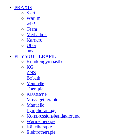
PRAXIS
Start
Warum
wir?
Team
Mediathek
Karriere
Über
uns
PHYSIOTHERAPIE
Krankengymnastik
KG
ZNS
Bobath
Manuelle
Therapie
Klassische
Massagetherapie
Manuelle
Lymphdrainage
Kompressionsbandagierung
Wärmetherapie
Kältetherapie
Elektrotherapie