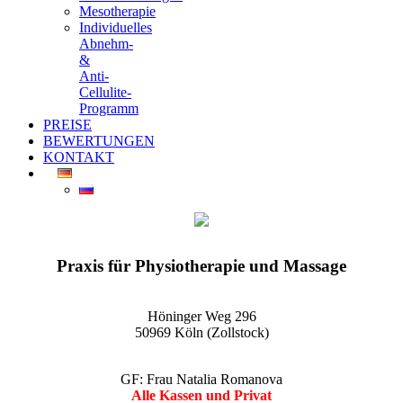
Mesotherapie
Individuelles
Abnehm-
&
Anti-
Cellulite-
Programm
PREISE
BEWERTUNGEN
KONTAKT
EGO-Praxis für Physiotherapie und Massage Köln-Zollstock
Wellnessmassagen, Kosmetikanwendungen und vieles mehr
Praxis für Physiotherapie und Massage
Höninger Weg 296
50969 Köln (Zollstock)
GF: Frau Natalia Romanova
Alle Kassen und Privat