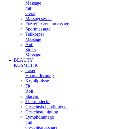
Massage
mit
Gerät
Massagesessel
Fußreflexzonenmassage
Sportmassage
Teilkörper
Massage
Anti
Stress
Massage
BEAUTY
KOSMETIK
Laser
Haarentfernung
Kryolipolyse
Fit
Roll
Starvac
Thermodecke
Gesichtsbehandlungen
Gesichtsreinigung
Lymphdrainage
und
Gesichtsmassagen