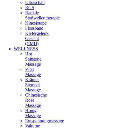
Ultraschall
RGS
Radiale
Stoßwellentherapie
Kinesiotape
Flossband
Kiefergelenk
Gesicht
(CMD)
WELLNESS
Hot
Saltstone
Massage
Vital
Massage
Kräuter
Stempel
Massage
Chinesische
Rose
Massage
Honig
Massage
Entspannungmassage
Vakuum