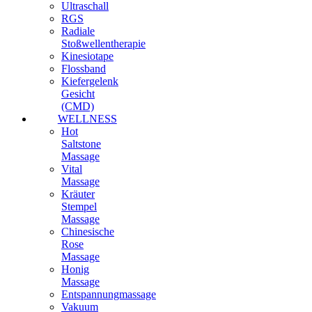
Ultraschall
RGS
Radiale
Stoßwellentherapie
Kinesiotape
Flossband
Kiefergelenk
Gesicht
(CMD)
WELLNESS
Hot
Saltstone
Massage
Vital
Massage
Kräuter
Stempel
Massage
Chinesische
Rose
Massage
Honig
Massage
Entspannungmassage
Vakuum