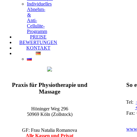
Individuelles
Abnehm-
&
Anti-
Cellulite-
Programm
PREISE
BEWERTUNGEN
KONTAKT
EGO-Praxis für Physiotherapie und Massage Köln-Zollstock
Wellnessmassagen, Kosmetikanwendungen und vieles mehr
Praxis für Physiotherapie und
So 
Massage
Tel:
Höninger Weg 296
Fax: 
50969 Köln (Zollstock)
www.
GF: Frau Natalia Romanova
Alle Kassen und Privat