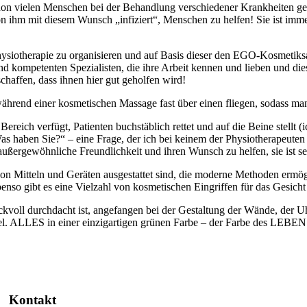
 schon vielen Menschen bei der Behandlung verschiedener Krankheiten ge
n ihm mit diesem Wunsch „infiziert“, Menschen zu helfen! Sie ist imme
siotherapie zu organisieren und auf Basis dieser den EGO-Kosmetiksa
 kompetenten Spezialisten, die ihre Arbeit kennen und lieben und dies
haffen, dass ihnen hier gut geholfen wird!
während einer kosmetischen Massage fast über einen fliegen, sodass m
reich verfügt, Patienten buchstäblich rettet und auf die Beine stellt (
Was haben Sie?“ – eine Frage, der ich bei keinem der Physiotherapeuten
 außergewöhnliche Freundlichkeit und ihren Wunsch zu helfen, sie ist
von Mitteln und Geräten ausgestattet sind, die moderne Methoden ermö
benso gibt es eine Vielzahl von kosmetischen Eingriffen für das Gesic
voll durchdacht ist, angefangen bei der Gestaltung der Wände, der Uh
kel. ALLES in einer einzigartigen grünen Farbe – der Farbe des LEBEN
Kontakt