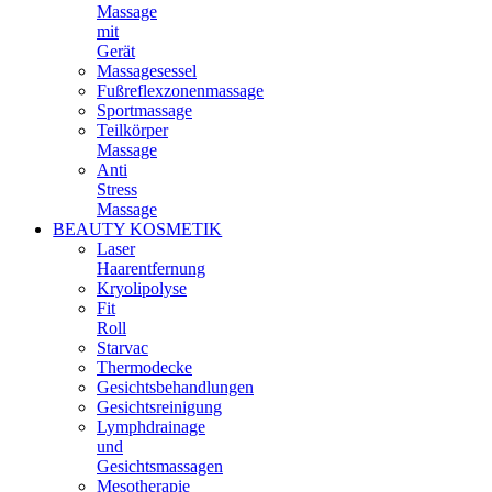
Massage
mit
Gerät
Massagesessel
Fußreflexzonenmassage
Sportmassage
Teilkörper
Massage
Anti
Stress
Massage
BEAUTY KOSMETIK
Laser
Haarentfernung
Kryolipolyse
Fit
Roll
Starvac
Thermodecke
Gesichtsbehandlungen
Gesichtsreinigung
Lymphdrainage
und
Gesichtsmassagen
Mesotherapie