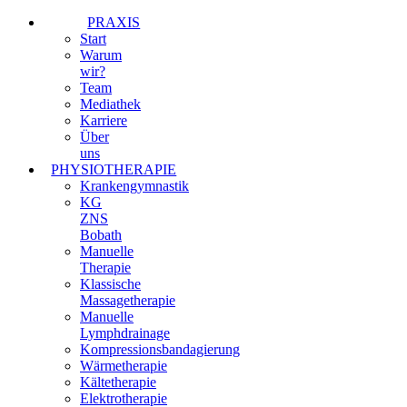
PRAXIS
Start
Warum
wir?
Team
Mediathek
Karriere
Über
uns
PHYSIOTHERAPIE
Krankengymnastik
KG
ZNS
Bobath
Manuelle
Therapie
Klassische
Massagetherapie
Manuelle
Lymphdrainage
Kompressionsbandagierung
Wärmetherapie
Kältetherapie
Elektrotherapie