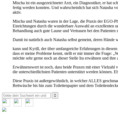
Mischa ist ein ausgezeichneter Arzt, ein Diagnostiker, er hat
fertig werden konnten. Und wahrscheinlich hat sich Natasha vo
aktiv.
Mischa und Natasha waren in der Lage, die Praxis der EGO-Phy
Einrichtungen durch die wunderbare Auswahl an exzellenten und
Behandlung auch gute Laune und Vertrauen bei den Patienten sc
Damit ist natürlich auch Natasha selbst gemeint, deren Hände 
kann und Kyrill, der über umfangreiche Erfahrungen in diesem Be
dass er meine Probleme kennt, stellt er mir immer die Frage: „
möchte sehr gerne noch an dieser Stelle Ira erwähnen und ihre
Erwähnenswert ist noch, dass beide Praxen mit einer Vielzahl 
die unterschiedlichsten Patienten unterstützt werden können. E
Diese Praxis ist außergewöhnlich, in welcher ALLES geschmack
Bettwäsche bis hin zum Toilettenpapier und dem Toilettendec
Suche
nach: