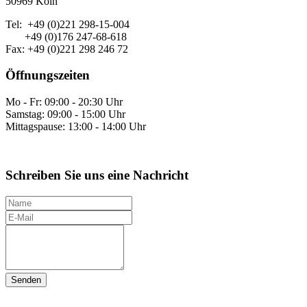
50969 Köln
Tel: +49 (0)221 298-15-004
+49 (0)176 247-68-618
Fax: +49 (0)221 298 246 72
Öffnungszeiten
Mo - Fr: 09:00 - 20:30 Uhr
Samstag: 09:00 - 15:00 Uhr
Mittagspause: 13:00 - 14:00 Uhr
Schreiben Sie uns eine Nachricht
N
a
E
m
-
I
e
M
h
a
r
i
e
l
N
a
c