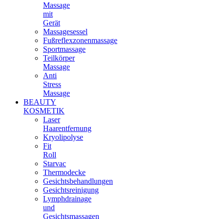
Massage
mit
Gerät
Massagesessel
Fußreflexzonenmassage
Sportmassage
Teilkörper
Massage
Anti
Stress
Massage
BEAUTY
KOSMETIK
Laser
Haarentfernung
Kryolipolyse
Fit
Roll
Starvac
Thermodecke
Gesichtsbehandlungen
Gesichtsreinigung
Lymphdrainage
und
Gesichtsmassagen