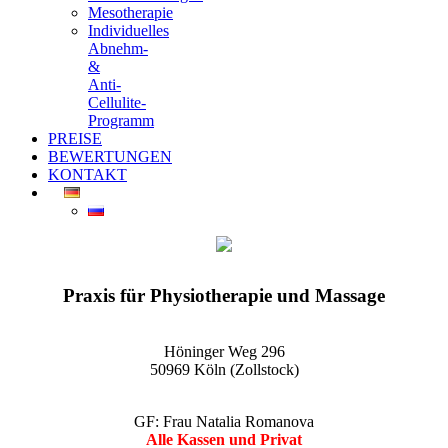
Mesotherapie
Individuelles
Abnehm-
&
Anti-
Cellulite-
Programm
PREISE
BEWERTUNGEN
KONTAKT
EGO-Praxis für Physiotherapie und Massage Köln-Zollstock
Wellnessmassagen, Kosmetikanwendungen und vieles mehr
Praxis für Physiotherapie und Massage
Höninger Weg 296
50969 Köln (Zollstock)
GF: Frau Natalia Romanova
Alle Kassen und Privat