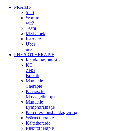
PRAXIS
Start
Warum
wir?
Team
Mediathek
Karriere
Über
uns
PHYSIOTHERAPIE
Krankengymnastik
KG
ZNS
Bobath
Manuelle
Therapie
Klassische
Massagetherapie
Manuelle
Lymphdrainage
Kompressionsbandagierung
Wärmetherapie
Kältetherapie
Elektrotherapie