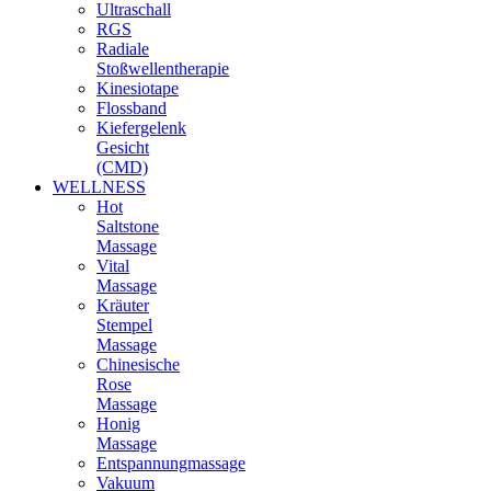
Ultraschall
RGS
Radiale
Stoßwellentherapie
Kinesiotape
Flossband
Kiefergelenk
Gesicht
(CMD)
WELLNESS
Hot
Saltstone
Massage
Vital
Massage
Kräuter
Stempel
Massage
Chinesische
Rose
Massage
Honig
Massage
Entspannungmassage
Vakuum