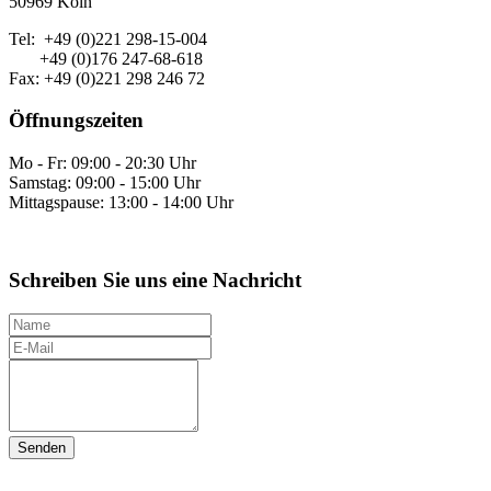
50969 Köln
Tel: +49 (0)221 298-15-004
+49 (0)176 247-68-618
Fax: +49 (0)221 298 246 72
Öffnungszeiten
Mo - Fr: 09:00 - 20:30 Uhr
Samstag: 09:00 - 15:00 Uhr
Mittagspause: 13:00 - 14:00 Uhr
Schreiben Sie uns eine Nachricht
N
a
E
m
-
I
e
M
h
a
r
i
e
l
N
a
c