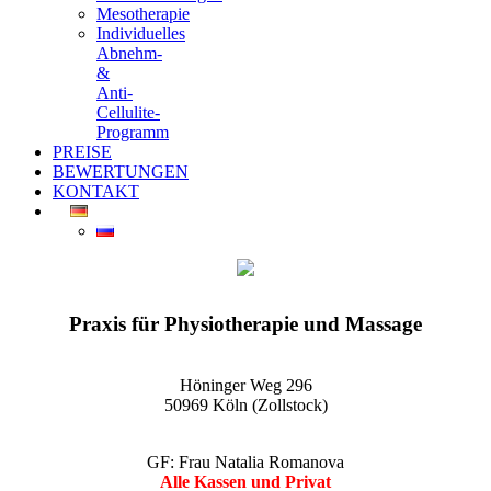
Mesotherapie
Individuelles
Abnehm-
&
Anti-
Cellulite-
Programm
PREISE
BEWERTUNGEN
KONTAKT
EGO-Praxis für Physiotherapie und Massage Köln-Zollstock
Wellnessmassagen, Kosmetikanwendungen und vieles mehr
Praxis für Physiotherapie und Massage
Höninger Weg 296
50969 Köln (Zollstock)
GF: Frau Natalia Romanova
Alle Kassen und Privat