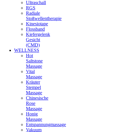
Ultraschall
RGS
Radiale
Stoßwellentherapie
Kinesiotape
Flossband
Kiefergelenk
Gesicht
(CMD)
WELLNESS
Hot
Saltstone
Massage
Vital
Massage
Kräuter
Stempel
Massage
Chinesische
Rose
Massage
Honig
Massage
Entspannungmassage
Vakuum