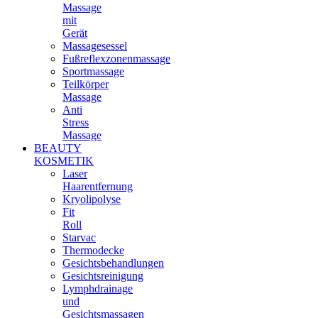
Massage
mit
Gerät
Massagesessel
Fußreflexzonenmassage
Sportmassage
Teilkörper
Massage
Anti
Stress
Massage
BEAUTY
KOSMETIK
Laser
Haarentfernung
Kryolipolyse
Fit
Roll
Starvac
Thermodecke
Gesichtsbehandlungen
Gesichtsreinigung
Lymphdrainage
und
Gesichtsmassagen