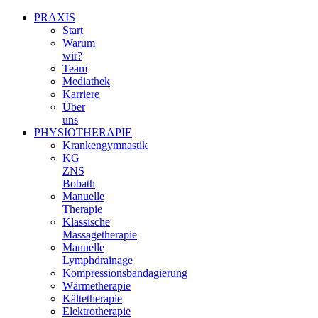
PRAXIS
Start
Warum
wir?
Team
Mediathek
Karriere
Über
uns
PHYSIOTHERAPIE
Krankengymnastik
KG
ZNS
Bobath
Manuelle
Therapie
Klassische
Massagetherapie
Manuelle
Lymphdrainage
Kompressionsbandagierung
Wärmetherapie
Kältetherapie
Elektrotherapie