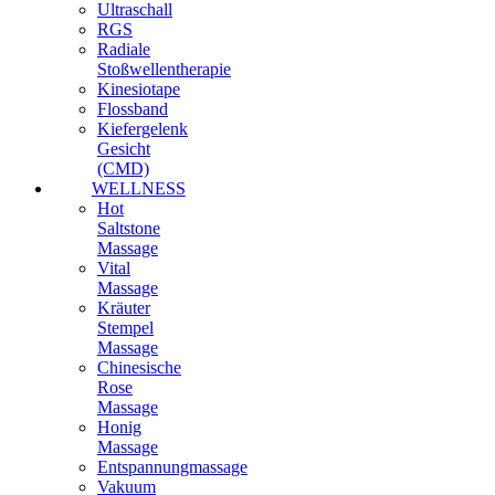
Ultraschall
RGS
Radiale
Stoßwellentherapie
Kinesiotape
Flossband
Kiefergelenk
Gesicht
(CMD)
WELLNESS
Hot
Saltstone
Massage
Vital
Massage
Kräuter
Stempel
Massage
Chinesische
Rose
Massage
Honig
Massage
Entspannungmassage
Vakuum