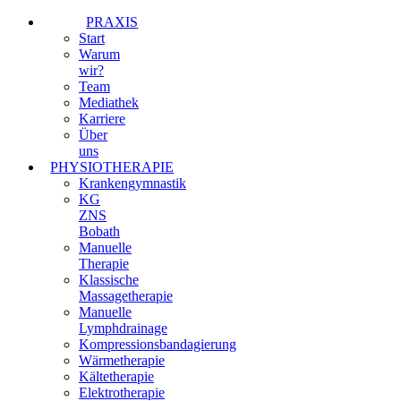
PRAXIS
Start
Warum
wir?
Team
Mediathek
Karriere
Über
uns
PHYSIOTHERAPIE
Krankengymnastik
KG
ZNS
Bobath
Manuelle
Therapie
Klassische
Massagetherapie
Manuelle
Lymphdrainage
Kompressionsbandagierung
Wärmetherapie
Kältetherapie
Elektrotherapie