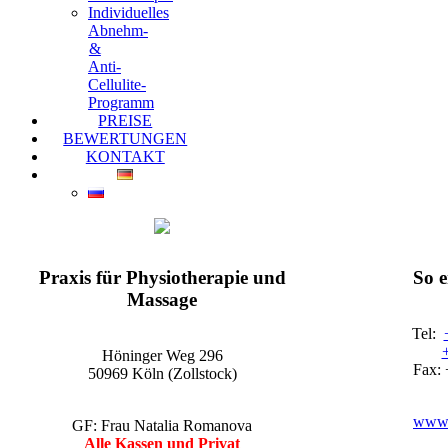
Individuelles
Abnehm-
&
Anti-
Cellulite-
Programm
PREISE
BEWERTUNGEN
KONTAKT
EGO-Praxis für Physiotherapie und Massage Köln-Zollstock
Wellnessmassagen, Kosmetikanwendungen und vieles mehr
Praxis für Physiotherapie und
So 
Massage
Tel:
Höninger Weg 296
Fax: 
50969 Köln (Zollstock)
www.
GF: Frau Natalia Romanova
Alle Kassen und Privat