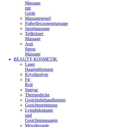
Massage
mit
Gerät
Massagesessel
Fußreflexzonenmassage
Sportmassage
Teilkörper
Massage
Anti
Stress
Massage
BEAUTY KOSMETIK
Laser
Haarentfernung
Kryolipolyse
Fit
Roll
Starvac
Thermodecke
Gesichtsbehandlungen
Gesichtsreinigung
Lymphdrainage
und
Gesichtsmassagen
Mesotherapie