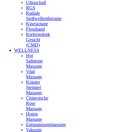
Ultraschall
RGS
Radiale
Stoßwellentherapie
Kinesiotape
Flossband
Kiefergelenk
Gesicht
(CMD)
WELLNESS
Hot
Saltstone
Massage
Vital
Massage
Kräuter
Stempel
Massage
Chinesische
Rose
Massage
Honig
Massage
Entspannungmassage
Vakuum