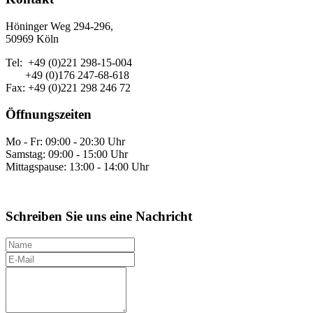
Höninger Weg 294-296,
50969 Köln
Tel: +49 (0)221 298-15-004
+49 (0)176 247-68-618
Fax: +49 (0)221 298 246 72
Öffnungszeiten
Mo - Fr: 09:00 - 20:30 Uhr
Samstag: 09:00 - 15:00 Uhr
Mittagspause: 13:00 - 14:00 Uhr
Schreiben Sie uns eine Nachricht
N
a
E
m
-
I
e
M
h
a
r
i
e