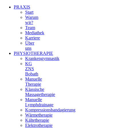
PRAXIS
Start
Warum
wir?
Team
Mediathek
Karriere
Über
uns
PHYSIOTHERAPIE
Krankengymnastik
KG
ZNS
Bobath
Manuelle
Therapie
Klassische
Massagetherapie
Manuelle
Lymphdrainage
Kompressionsbandagierung
Wärmetherapie
Kältetherapie
Elektrotherapie