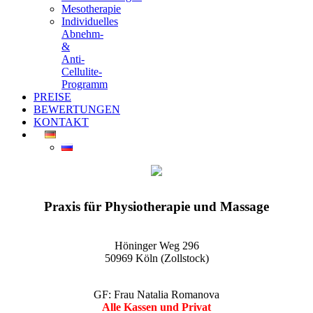
Mesotherapie
Individuelles
Abnehm-
&
Anti-
Cellulite-
Programm
PREISE
BEWERTUNGEN
KONTAKT
EGO-Praxis für Physiotherapie und Massage Köln-Zollstock
Wellnessmassagen, Kosmetikanwendungen und vieles mehr
Praxis für Physiotherapie und Massage
Höninger Weg 296
50969 Köln (Zollstock)
GF: Frau Natalia Romanova
Alle Kassen und Privat