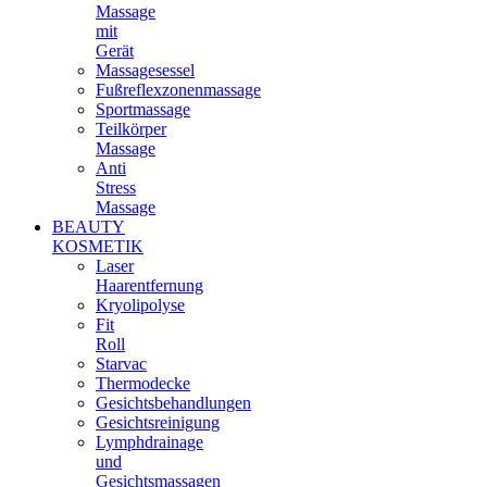
Massage
mit
Gerät
Massagesessel
Fußreflexzonenmassage
Sportmassage
Teilkörper
Massage
Anti
Stress
Massage
BEAUTY
KOSMETIK
Laser
Haarentfernung
Kryolipolyse
Fit
Roll
Starvac
Thermodecke
Gesichtsbehandlungen
Gesichtsreinigung
Lymphdrainage
und
Gesichtsmassagen