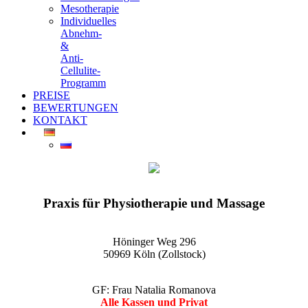
Mesotherapie
Individuelles
Abnehm-
&
Anti-
Cellulite-
Programm
PREISE
BEWERTUNGEN
KONTAKT
EGO-Praxis für Physiotherapie und Massage Köln-Zollstock
Wellnessmassagen, Kosmetikanwendungen und vieles mehr
Praxis für Physiotherapie und Massage
Höninger Weg 296
50969 Köln (Zollstock)
GF: Frau Natalia Romanova
Alle Kassen und Privat