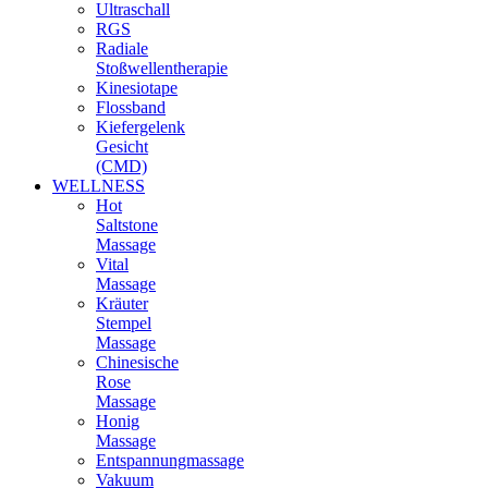
Ultraschall
RGS
Radiale
Stoßwellentherapie
Kinesiotape
Flossband
Kiefergelenk
Gesicht
(CMD)
WELLNESS
Hot
Saltstone
Massage
Vital
Massage
Kräuter
Stempel
Massage
Chinesische
Rose
Massage
Honig
Massage
Entspannungmassage
Vakuum