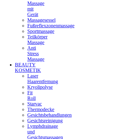
Massage
mit
Gerät
Massagesessel
Fußreflexzonenmassage
Sportmassage
Teilkörper
Massage
Anti
Stress
Massage
BEAUTY
KOSMETIK
Laser
Haarentfernung
Kryolipolyse
Fit
Roll
Starvac
Thermodecke
Gesichtsbehandlungen
Gesichtsreinigung
Lymphdrainage
und
Gesichtsmassagen