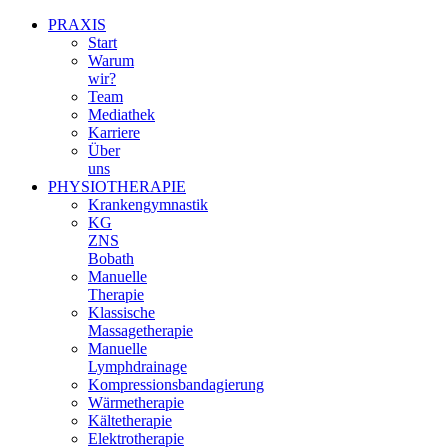
PRAXIS
Start
Warum
wir?
Team
Mediathek
Karriere
Über
uns
PHYSIOTHERAPIE
Krankengymnastik
KG
ZNS
Bobath
Manuelle
Therapie
Klassische
Massagetherapie
Manuelle
Lymphdrainage
Kompressionsbandagierung
Wärmetherapie
Kältetherapie
Elektrotherapie