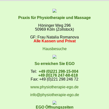
EGO-Praxis für
Praxis für Physiotherapie und Massage
Physiotherapie und
Höninger Weg 296
Massage Köln-Zollstock
Wellnessmassa
50969 Köln (Zollstock)
Kosmetikanwen
und vieles mehr
GF: Frau Natalia Romanova
Alle Kassen und Privat
Hausbesuche
So erreichen Sie EGO
Tel:
+49 (0)221 298-15-004
+49 (0)176 247-68-618
Fax: +49 (0)221 298 246 72
www.physiotherapie-ego.de
info@physiotherapie-ego.de
EGO Öffnungszeiten